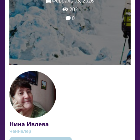
Февраль 03, 2026
202
0
Нина Ивлева
Ченнелер