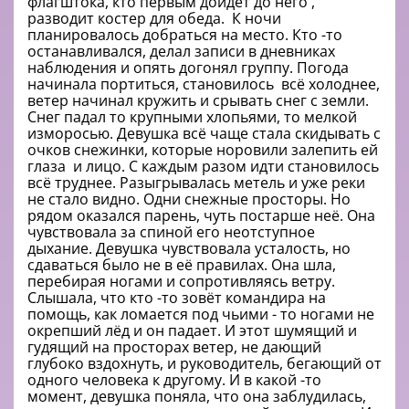
флагштока, кто первым дойдет до него ,
разводит костер для обеда. К ночи
планировалось добраться на место. Кто -то
останавливался, делал записи в дневниках
наблюдения и опять догонял группу. Погода
начинала портиться, становилось всё холоднее,
ветер начинал кружить и срывать снег с земли.
Снег падал то крупными хлопьями, то мелкой
изморосью. Девушка всё чаще стала скидывать с
очков снежинки, которые норовили залепить ей
глаза и лицо. С каждым разом идти становилось
всё труднее. Разыгрывалась метель и уже реки
не стало видно. Одни снежные просторы. Но
рядом оказался парень, чуть постарше неё. Она
чувствовала за спиной его неотступное
дыхание. Девушка чувствовала усталость, но
сдаваться было не в её правилах. Она шла,
перебирая ногами и сопротивляясь ветру.
Слышала, что кто -то зовёт командира на
помощь, как ломается под чьими - то ногами не
окрепший лёд и он падает. И этот шумящий и
гудящий на просторах ветер, не дающий
глубоко вздохнуть, и руководитель, бегающий от
одного человека к другому. И в какой -то
момент, девушка поняла, что она заблудилась,