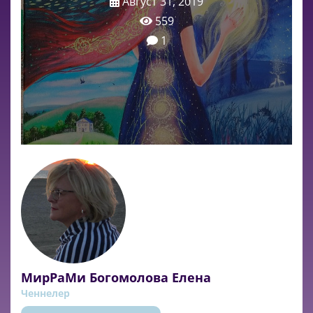
Август 31, 2019
559
1
МирРаМи Богомолова Елена
Ченнелер