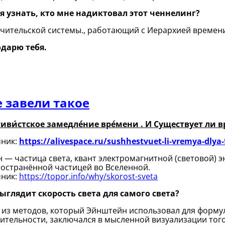
я узнать, кто мне надиктовал этот ченнелинг?
Учительской системы., работающий с Иерархией времен
одарю тебя.
 завели такое
иви́стское замедле́ние вре́мени
. И Существует ли 
чник:
https://alivespace.ru/sushhestvuet-li-vremya-dlya
 — частица света, квант электромагнитной (световой) э
остранённой частицей во Вселенной.
чник:
https://topor.info/why/skorost-sveta
ыглядит скорость света для самого света?
из методов, который Эйнштейн использовал для форму
ительности, заключался в мысленной визуализации того,