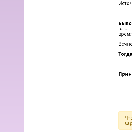
Исто
Выво
закан
время
Вечно
Тогда
Прин
Чт
за