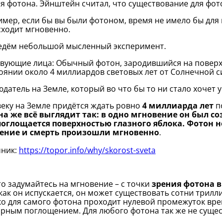
я фотона. Эйнштейн считал, что существование для фот
мер, если бы вы были фотоном, время не имело бы для в
ходит мгновенно.
едём небольшой мысленный эксперимент.
вующие лица: Обычный фотон, зародившийся на поверхн
оянии около 4 миллиардов световых лет от Солнечной с
датель на Земле, который во что бы то ни стало хочет 
еку на Земле придётся ждать ровно
4 миллиарда лет
по
а же всё выглядит так: в одно мгновение он был со
поглощается поверхностью глазного яблока. Фотон 
ение и смерть произошли мгновенно
.
чник:
https://topor.info/why/skorost-sveta
о задумайтесь на мгновение – с точки
зрения фотона 
 как он испускается, он может существовать сотни трилл
о для самого фотона проходит нулевой промежуток вре
рным поглощением. Для любого фотона так же не сущест