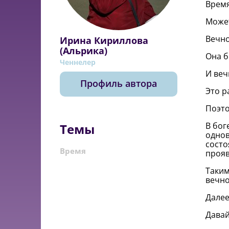
Время
Может
Вечно
Ирина Кириллова
(Альрика)
Она б
Ченнелер
И веч
Профиль автора
Это р
Поэто
В бог
Темы
однов
состо
Время
прояв
Таким
вечно
Далее
Давай