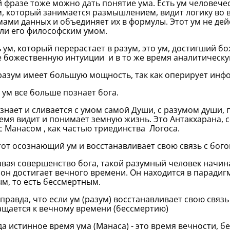
й фразе тоже можно дать понятие ума. Есть ум человече
м, который занимается размышлением, видит логику во 
ами данных и объединяет их в формулы. Этот ум не де
ли его философским умом.
ь ум, который перерастает в разум, это ум, достигший 
е божественную интуиции и в то же время аналитическую
разум имеет большую мощность, так как оперирует инф
 ум все больше познает бога.
знает и сливается с умом самой Души, с разумом души, п
емя видит и понимает земную жизнь. Это Антакхарана
с Манасом , как частью триединства Логоса.
тот осознающий ум и восстанавливает свою связь с бого
вая совершенство бога, такой разумный человек начин
 он достигает вечного времени. Он находится в парадигм
м, то есть бессмертным.
 правда, что если ум (разум) восстанавливает свою связь
щается к вечному времени (бессмертию)
да истинное время ума (Манаса) - это время вечности, б