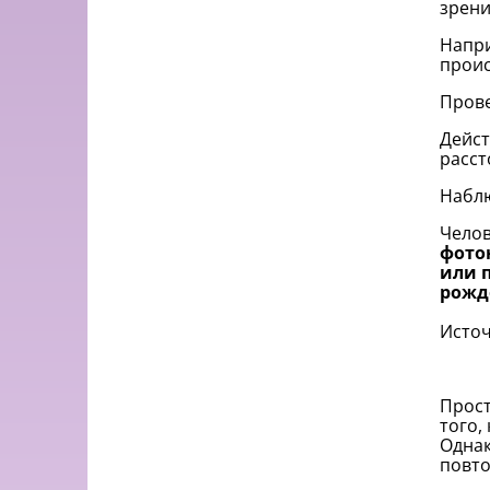
зрени
Напри
проис
Пров
Дейст
расст
Наблю
Челов
фотон
или 
рожд
Исто
Прост
того,
Однак
повто