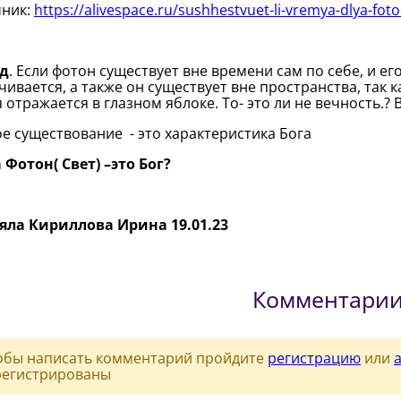
чник:
https://alivespace.ru/sushhestvuet-li-vremya-dlya-fot
д
. Если фотон существует вне времени сам по себе, и ег
чивается, а также он существует вне пространства, так ка
 отражается в глазном яблоке. То- это ли не вечность.?
е существование - это характеристика Бога
 Фотон( Свет) –это Бог?
яла Кириллова Ирина 19.01.23
Комментари
обы написать комментарий пройдите
регистрацию
или
регистрированы