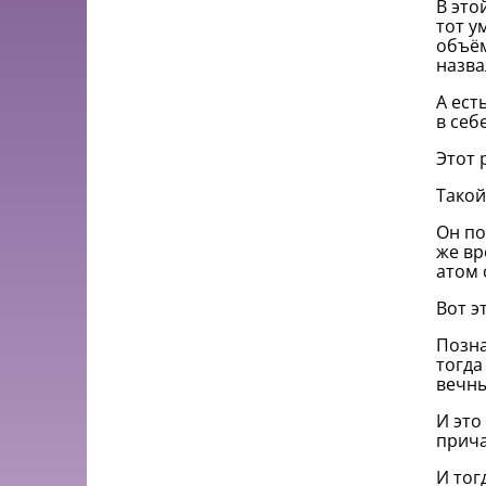
В это
тот у
объём
назва
А ест
в себ
Этот 
Такой
Он по
же вр
атом 
Вот э
Позна
тогда
вечны
И это
прича
И тог