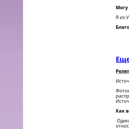
Могу 
Я из 
Благ
Еще
Релят
Исто
Фотон
распр
Исто
Как в
Один 
относ