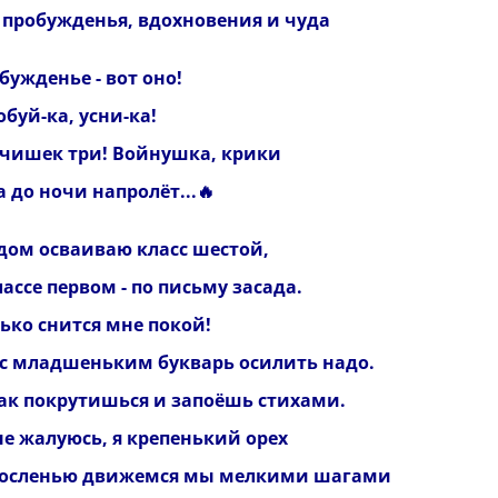
 пробужденья, вдохновения и чуда
бужденье - вот оно!
буй-ка, усни-ка!
чишек три! Войнушка, крики
а до ночи напролёт...🔥
удом осваиваю класс шестой,
лассе первом - по письму засада.
ько снится мне покой!
 с младшеньким букварь осилить надо.
так покрутишься и запоёшь стихами.
не жалуюсь, я крепенький орех
росленью движемся мы мелкими шагами