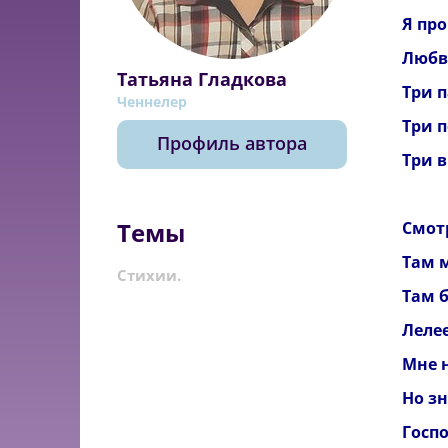
Я про
Любв
Татьяна Гладкова
Три 
Ченнелер
Три п
Профиль автора
Три 
*
Темы
Смотр
Там 
Стихии.
Там 
Лелее
Мне н
Но зн
Госп