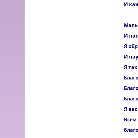
И каж
*
Маль
И на
Я об
И на
Я та
Благ
Благ
Благ
Я вас
Всем
благ