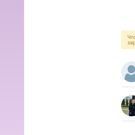
Чт
за