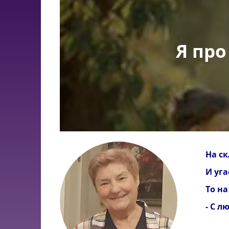
Я про
На ск
И уга
То на
- С л
*