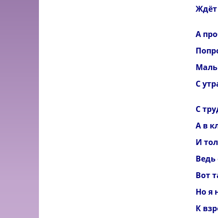
Ждёт
А про
Попро
Маль
С утр
С тр
А в к
И тол
Ведь
Вот 
Но я 
К вз