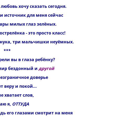
 любовь хочу сказать сегодня.
и источник для меня сейчас
пары милых глаз зелёных.
острелёнка -
это просто класс!
внука, три мальчишки неуёмных.
**
ели вы в глаза ребёнку?
мир бездонный и
другой
безграничное доверье
т веру и покой...
е хватает слов,
аю я,
ОТТУДА
одь его глазами смотрит на меня