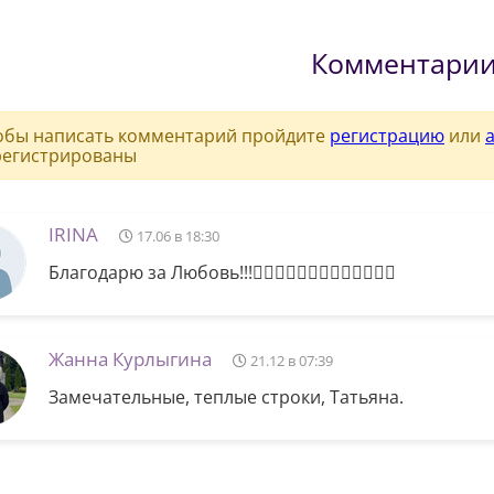
Комментари
обы написать комментарий пройдите
регистрацию
или
регистрированы
IRINA
17.06 в 18:30
Благодарю за Любовь!!!❤️‍🔥🙏💙🙏🧡🙏💛🙏💚🙏💜🙏
Жанна Курлыгина
21.12 в 07:39
Замечательные, теплые строки, Татьяна.