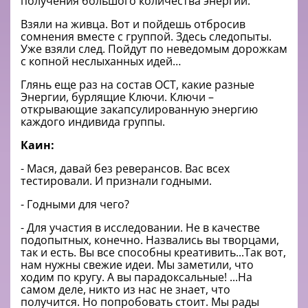
получения большого количества энергии.
Взяли на живца. Вот и пойдешь отбросив
сомнения вместе с группой. Здесь следопыты.
Уже взяли след. Пойдут по неведомым дорожкам
с копной неслыханных идей…
Глянь еще раз на состав ОСТ, какие разные
Энергии, бурлящие Ключи. Ключи –
открывающие закапсулированную энергию
каждого индивида группы.
Каин:
- Мася, давай без реверансов. Вас всех
тестировали. И признали годными.
- Годными для чего?
- Для участия в исследовании. Не в качестве
подопытных, конечно. Назвались вы творцами,
так и есть. Вы все способны креативить...Так вот,
нам нужны свежие идеи. Мы заметили, что
ходим по кругу. А вы парадоксальные! ...На
самом деле, никто из нас не знает, что
получится. Но попробовать стоит. Мы рады