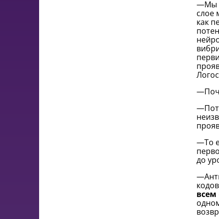
—Мы Ц
слое 
как п
потен
нейро
вибри
перви
прояв
Логос
—Поче
—Пото
неизв
прояв
—То е
перво
до ур
—Анти
кодов
всем
одном
возвр