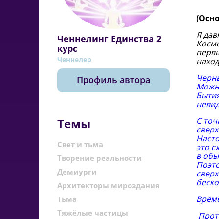
(Осн
Я дав
Ченнелинг Единства 2
Космо
курс
первы
Ченнелер
наход
Черны
Профиль автора
Можно
Бытия
невид
С точ
Темы
сверх
Насто
Свет и тьма
это с
в обы
Творение реальности
Поэто
Демиурги
сверх
беско
Архитекторы мироздания
Време
Тьма
Тяжёлые частицы
Прот