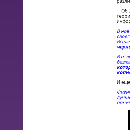
разли
—Об э
теори
инфо
В нов
своег
Вселе
черн
В отл
безжа
кото
копи
И еще
Физик
лучше
поним