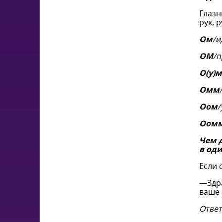
Глазн
рук, 
Ом
/и
ОМ
/п
О(у)м
Омм
Оом
/
Оом
Чем 
в оди
Если 
—Здра
ваше 
Ответ