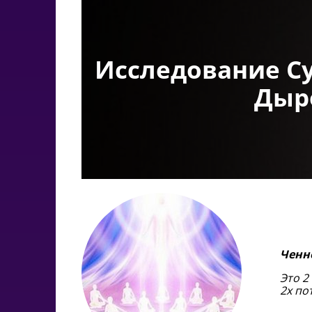
Исследование Су
Дыро
Ченн
Это 2
2х по