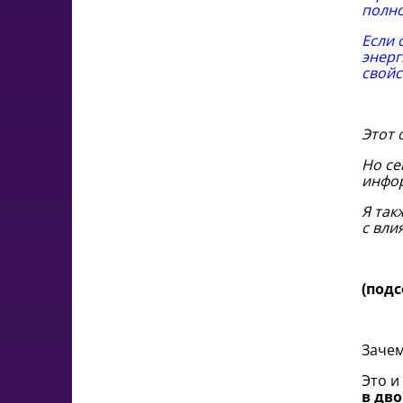
полно
Если 
энерг
свойс
Этот 
Но се
инфо
Я так
с вли
(под
Зачем
Это и
в дв