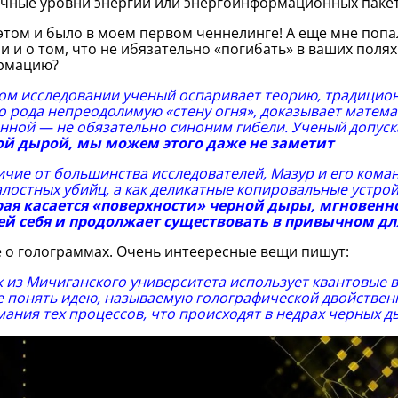
чные уровни энергий или энергоинформационных пакет
том и было в моем первом ченнелинге! А еще мне поп
и и о том, что не ибязательно «погибать» в ваших пол
рмацию?
ом исследовании ученый оспаривает теорию, традицио
о рода непреодолимую «стену огня», доказывает матема
нной — не обязательно синоним гибели. Ученый допуска
ой дырой, мы можем этого даже не заметит
ичие от большинства исследователей, Мазур и его кома
лостных убийц, а как деликатные копировальные устрой
рая касается «поверхности» черной дыры, мгновенн
ей себя и продолжает существовать в привычном дл
 о голограммах. Очень интеересные вещи пишут:
 из Мичиганского университета использует квантовые
 понять идею, называемую голографической двойственн
ания тех процессов, что происходят в недрах черных д