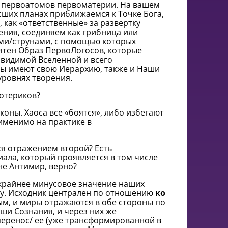
 первоатомов первоматерии. На вашем
сших планах приближаемся к Точке Бога,
 как «ответственные» за развертку
ения, соединяем как грибница или
ми/струнами, с помощью которых
нятен Образ ПервоЛогосов, которые
видимой Вселенной и всего
осы имеют свою Иерархию, также и Наши
уровнях творения.
отериков?
коны. Хаоса все «боятся», либо избегают
именимо на практике в
ся отражением второй? Есть
иала, который проявляется в том числе
не Антимир, верно?
крайнее минусовое значение наших
у. Исходник централен по отношению
ко
м, и миры отражаются в обе стороны по
ши Сознания, и через них же
перенос/ ее (уже трансформированной в