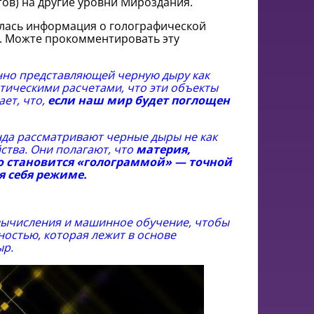
ов) на другие уровни Мироздания.
алась информация о голографической
ях. Можте прокомментировать эту
нно представляющей черную дыру как
тическими расчетами, что эти объекты
ет, что,
если наш мир будет поглощен
нда рассматривают черные дыры не как
ства. Они полагают, что
материя,
о становится «голограммой» — точной
я себя режиме.
 вычисления и машинное обучение, чтобы
остью, которая лежит в основе
ыр.