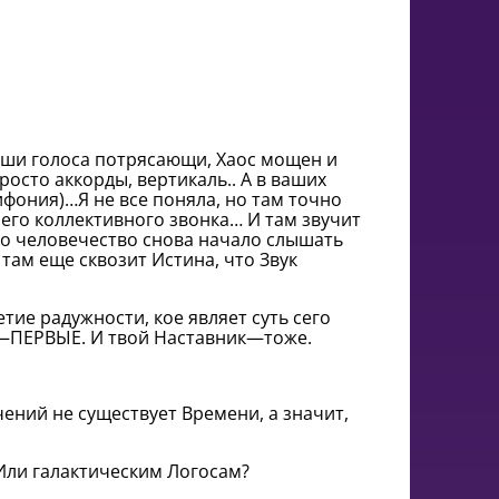
аши голоса потрясающи, Хаос мощен и
осто аккорды, вертикаль.. А в ваших
фония)…Я не все поняла, но там точно
его коллективного звонка… И там звучит
 что человечество снова начало слышать
там еще сквозит Истина, что Звук
ие радужности, кое являет суть сего
ы—ПЕРВЫЕ. И твой Наставник—тоже.
ений не существует Времени, а значит,
Или галактическим Логосам?