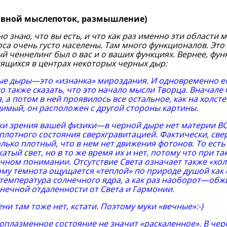
овной мыслепоток, размышление)
но знаю, что вы есть, и что как раз именно эти области
са очень густо населены. Там много функционалов. Это 
й ченнелинг был о вас и о ваших функциях. Вернее, фу
ящихся в центрах некоторых черных дыр:
е дыры—это «изнанка» мироздания. И одновременно ег
 также сказать, что это начало мысли Творца. Вначале 
, а потом в ней проявилось все остальное, как на холст
имый, он расположен с другой стороны картины.
ки зрения вашей физики—в черной дыре нет материи ВО
плотного состояния сверхгравитацией. Фактически, св
лько плотный, что в нем нет движения фотонов. То есть 
жатый свет, но в то же время их и нет, потому что при 
чном понимании. Отсутствие Света означает также «хол
му темнота ощущается «теплой» по природе душой как с
температура солнечного ядра, а как раз наоборот—обж
нечной отдаленности от Света и Гармонии.
ни там тоже нет, кстати. Поэтому муки «вечные»:-)
оплазменное состояние не значит «раскаленное». В ч