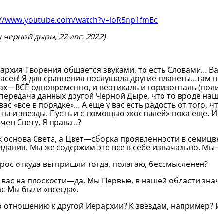
://www.youtube.com/watch?v=ioR5np1fmEc
и черной дыры, 22 авг. 2022)
рхия Творения общается звуками, то есть Словами… В
асен! Я для сравнения послушала другие планеты…там пр
ах—ВСЁ одновременно, и вертикаль и горизонталь (поли
передача данных другой Черной Дыре, что то вроде наш
 вас «все в порядке»… А еще у вас есть радость от того,
ты и звезды. Пусть и с помощью «костылей» пока еще. И 
чен Свету. Я права…?
 основа Света, а Цвет—сборка проявленности в семицвет
дания. Мы же содержим это все в себе изначально. М
ос откуда вы пришли тогда, полагаю, бессмысленен?
вас на плоскости—да. Мы Первые, в нашей области знач
ас Мы были «всегда».
 отношению к другой Иерархии? К звездам, например? 