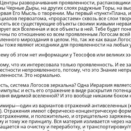
ентры разворачивания проявленности, распаковщики
мы Черные Дыры, на других слоях радужные Торы, на вы
ервая Его Мысль о творении. Мы первый «пункт»Плана, и,
циалов первоатома, «прорастаем» сквозь все слои твор
сеть все существующие объекты своими живыми нерва
рует вся Вселенная и все объекты в ней. Тебе будет по
чны по отношению ко всем проявленным Логосам всей 
ленного мироздания в целом. Но, так же как ваши Лог
ы тоже являют исходники для проявленности на любых 
му об этом нет информации у Теософов или великих эз
му, что их интересовала только проявленность. И ее за
естности непроявленного, потому, что это Знание непр
ленности. Это нормально.
сть, система Логосов зеркальна? Одна Иерархия являет
импульс и есть его отражение в виде раскрытия потенц
овня видимой вселенной? И это вообще никаким боком 
миры—один из вариантов отражений антивселенных (
). Отражения имеют сферическо-концентрическую форм
отражениям, и положительно, и отрицательно заряжены
у и тому же принципу. Вся материя изливается через на
ащается на очистку и переработку, и транспортировку/