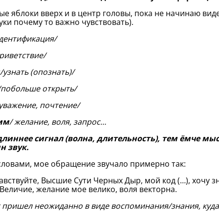
ые яблоки вверх и в центр головы, пока не начинаю вид
руки почему то важно чувствовать).
дентификация/
риветствие/
/узнать (опознать)/
/побольше открыть/
уважение, почтение/
мм
/ желание, воля, запрос…
длиннее сигнал (волна, длительность), тем ёмче м
н звук.
словами, мое обращение звучало примерно так:
вствуйте, Высшие Сути Черных Дыр, мой код (…), хочу з
Величие, желание мое велико, воля векторна.
 пришел неожиданно в виде воспоминания/знания, куда 