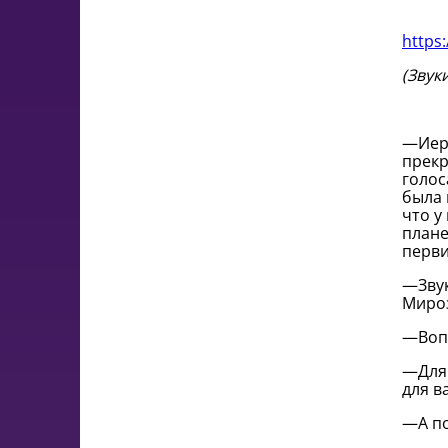
https
(Звук
—Иера
прекр
голос
была 
что у
плане
перви
—Звук
Мироз
—Вопр
—Для 
для в
—А по