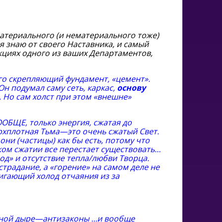
 материального (и нематериального тоже)
я знаю от своего Наставника, и самый
нкциях одного из ваших Департаментов,
о скрепляющий фундамент, «цемент».
Он подумал саму сеть, каркас,
основу
е. Но сам холст при этом «внешне»
ОБЩЕ, только энергия, сжатая до
ерхплотная Тьма—это очень сжатый Свет.
они (частицы) как бы есть, потому что
таком сжатии все перестает существовать…
од» и отсутствие тепла/любви Творца.
традание, а «горение» на самом деле не
игающий холод отчаяния из за
ерной дыре—антизаконы …и вообще