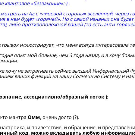
е квантовое «беззаконие»:-) .
смотреть на Ад с «лицевой стороны» вселенной, через г
ия в нем будет «горячей». Но с самой изнанки она будет
тв), либо противоположной вашей (то есть анти-горяче
отрывок иллюстрирует, что меня всегда интересовала т
годня опыт мой больше, чем 3 года назад, и я хочу бо
рмации.
же хочу не затрагивать сейчас высший Инфернальный Фу
янием ваших функций на нашу Солнечную Систему и наш
сознание, ассоциативно/образный поток ):
-то мантра
Омм
, очень долго (?).
 настройка, и приветствие, и обращение, и представлени
оичный код, можно вкладывать любую информацию,