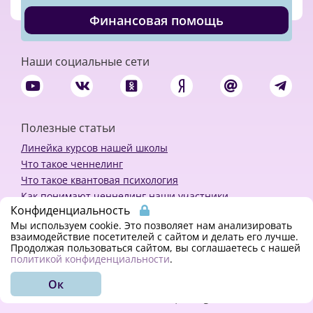
Финансовая помощь
Наши социальные сети
Полезные статьи
Линейка курсов нашей школы
Что такое ченнелинг
Что такое квантовая психология
Как понимают ченнелинг наши участники
Конфиденциальность
Политика конфиденциальности
Мы используем cookie. Это позволяет нам анализировать
взаимодействие посетителей с сайтом и делать его лучше.
Продолжая пользоваться сайтом, вы соглашаетесь с нашей
Закажи ченнелинг
политикой конфиденциальности
.
Ок
© 2018 - 2023 Kvreal2018 | All rights reserved.