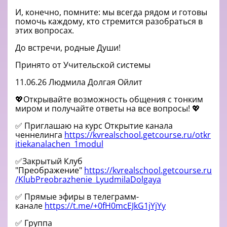
И, конечно, помните: мы всегда рядом и готовы
помочь каждому, кто стремится разобраться в
этих вопросах.
До встречи, родные Души!
Принято от Учительской системы
11.06.26 Людмила Долгая Ойлит
💖Открывайте возможность общения с тонким
миром и получайте ответы на все вопросы! 💖
✅ Приглашаю на курс Открытие канала
ченнелинга
https://kvrealschool.getcourse.ru/otkr
itiekanalachen_1modul
✅Закрытый Клуб
"Преображение"
https://kvrealschool.getcourse.ru
/KlubPreobrazhenie_LyudmilaDolgaya
✅ Прямые эфиры в телеграмм-
канале
https://t.me/+0fH0mcEJkG1jYjYy
✅ Группа