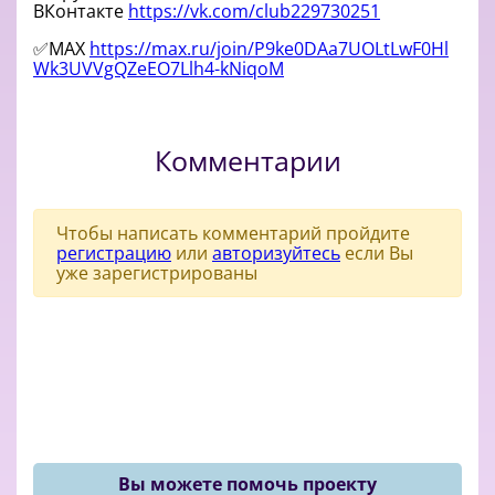
ВКонтакте
https://vk.com/club229730251
✅MAX
https://max.ru/join/P9ke0DAa7UOLtLwF0Hl
Wk3UVVgQZeEO7Llh4-kNiqoM
Комментарии
Чтобы написать комментарий пройдите
регистрацию
или
авторизуйтесь
если Вы
уже зарегистрированы
Вы можете помочь проекту