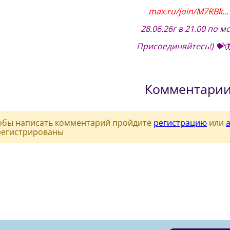
max.ru/join/M7RBk...
28.06.26г в 21.00 по мс
Присоединяйтесь!) 💝
Комментари
обы написать комментарий пройдите
регистрацию
или
регистрированы