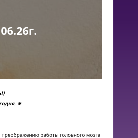
6.26г.
!)
одня. ⚜️
и преображению работы головного мозга.