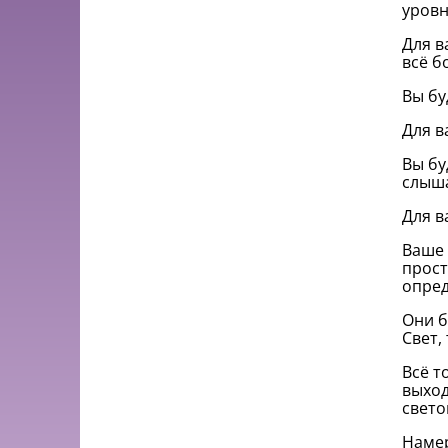
уровн
Для в
всё б
Вы бу
Для в
Вы бу
слыша
Для в
Ваше 
прост
опред
Они б
Свет,
Всё т
выход
свето
Намер