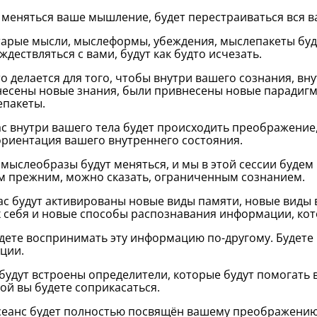
 меняться ваше мышление, будет перестраиваться вся 
тарые мысли, мыслеформы, убеждения, мыслепакеты буду
ждествляться с вами, будут как будто исчезать.
то делается для того, чтобы внутри вашего сознания, в
есены новые знания, были привнесены новые парадигм
пакеты.
с внутри вашего тела будет происходить преображение,
риентация вашего внутреннего состояния.
мыслеобразы будут меняться, и мы в этой сессии будем
 прежним, можно сказать, ограниченным сознанием.
ас будут активированы новые виды памяти, новые виды
 себя и новые способы распознавания информации, кот
дете воспринимать эту информацию по-другому. Будете 
ции.
 будут встроены определители, которые будут помогать 
ой вы будете соприкасаться.
сеанс будет полностью посвящён вашему преображению 