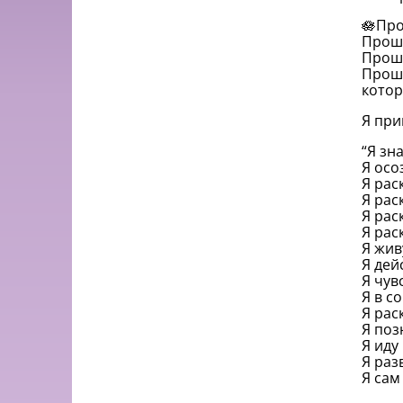
🪷Про
Прошу
Прошу
Прошу
котор
Я при
“Я зна
Я осо
Я рас
Я рас
Я рас
Я рас
Я жив
Я дей
Я чув
Я в с
Я рас
Я поз
Я иду 
Я раз
Я сам