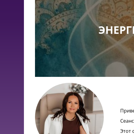
ЭНЕРГ
Приве
Сеанс
Этот 