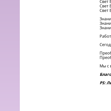
Свет 
Свет 
Свет 
Знани
Знани
Знани
Работ
Сегод
Преоб
Прео
Мы с 
Благ
PS: Л