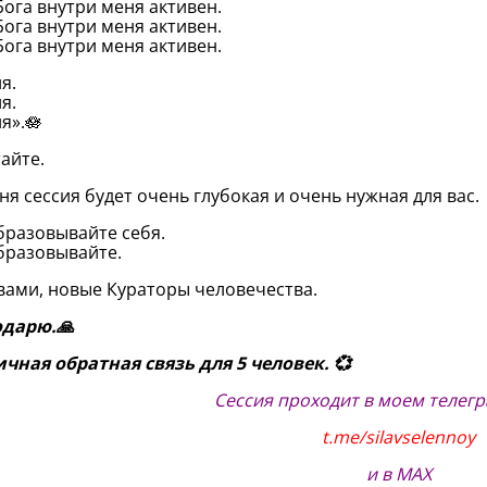
Бога внутри меня активен.
Бога внутри меня активен.
Бога внутри меня активен.
я.
я.
я».🪷
айте.
ня сессия будет очень глубокая и очень нужная для вас.
разовывайте себя.
бразовывайте.
вами, новые Кураторы человечества.
одарю.🙏
ичная обратная связь для 5 человек. 💞
Сессия проходит в моем телег
t.me/silavselennoy
и в MAX