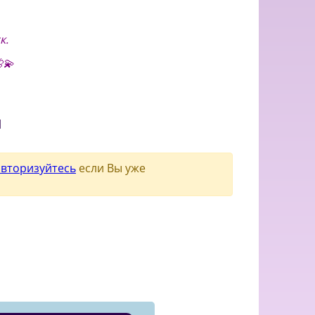
к.
💫
и
авторизуйтесь
если Вы уже