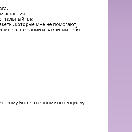
зга.
 мышления.
ентальный план.
акеты, которые мне не помогают,
 мне в познании и развитии себя.
етовому Божественному потенциалу.