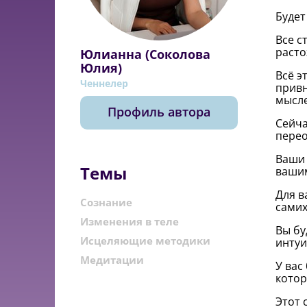
Будет
Все с
расто
Юлианна (Соколова
Юлия)
Всё э
Ченнелер
привн
мысле
Профиль автора
Сейча
перео
Ваши 
Темы
вашим
Для в
Сознание
самих
Изменения в теле
Вы бу
Исцеляющие методики
интуи
Медитации
У вас
котор
Этот 