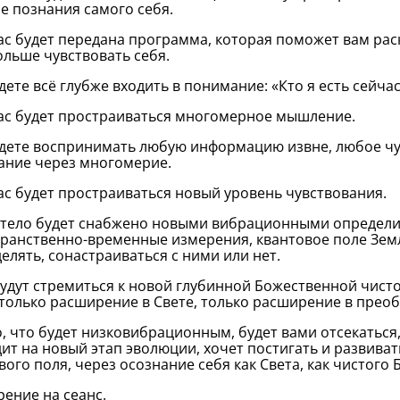
е познания самого себя.
ас будет передана программа, которая поможет вам рас
ольше чувствовать себя.
дете всё глубже входить в понимание: «Кто я есть сейчас
ас будет простраиваться многомерное мышление.
дете воспринимать любую информацию извне, любое чу
ние через многомерие.
ас будет простраиваться новый уровень чувствования.
тело будет снабжено новыми вибрационными определит
ранственно-временные измерения, квантовое поле Зем
елять, сонастраиваться с ними или нет.
удут стремиться к новой глубинной Божественной чисто
 только расширение в Свете, только расширение в прео
о, что будет низковибрационным, будет вами отсекаться,
ит на новый этап эволюции, хочет постигать и развиват
вого поля, через осознание себя как Света, как чистого
ение на сеанс.