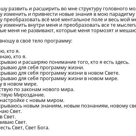
шу развить и расширить во мне структуру головного мо
 изменить и привнести новые знания в мою парадигму
 преобразовать всё моё ментальное поле и весь мой м
 изменить внутри меня и преобразовать все те мыслеп
ые меня не развивают, которые меня тормозят и мешают
вношу в своё тело программу:
ю, кто я.
знаю, кто я.
крываю и расширяю понимание того, кто я есть здесь.
крываю для себя программу жизни.
крываю для себя программу жизни в новом Свете.
крываю для себя программу жизни в новом мире.
у в новом мире.
ствую по законам нового мира.
ствую Мироздание.
онастройке с новым миром.
крываюсь новым знаниям, новым познаниям, новому св
наю Свет.
в Свет.
виваю Свет.
 есть Свет, Свет Бога.