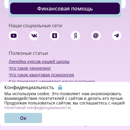
Финансовая помощь
Наши социальные сети
Полезные статьи
Линейка курсов нашей школы
Что такое ченнелинг
Что такое квантовая психология
Как понимают ченнелинг наши участники
Конфиденциальность
Политика конфиденциальности
Мы используем cookie. Это позволяет нам анализировать
взаимодействие посетителей с сайтом и делать его лучше.
Продолжая пользоваться сайтом, вы соглашаетесь с нашей
Закажи ченнелинг
политикой конфиденциальности
.
Ок
© 2018 - 2023 Kvreal2018 | All rights reserved.