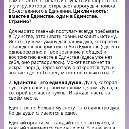
нам остаётся слышать и слушать их запросы на
эту игру, которая открывает дорогу для поиска
Божественного в Единении.
Цикличность:
вместе в Единстве, один в Единстве.
Странно?
Для нас это главный постулат- всегда пребывать
в Единстве, оттачивать грани, находить истину.
Искать ту жемчужину для наших душ, которая и
приведет к восприятию себя в Единстве (где есть
одновременно и твое сознание и общее) и
восприятию вместе в Единстве (здесь уже нет
себя, оно растворилось). Может вспыхнет та
искра Творца, через которую откроется путь и
знание, где он Творец, может не только в нас?
2.
Единство - это единая душа.
Душа, которая
чувствует свой организм одним целым. Душа, в
которой все части нужны. И каждая часть на
своём месте.
Единство по большому счету – это единство душ.
Когда души сливаются в одно.
Единый организм – каждый его орган нужен, и
каждый занимается своим делом. Единая душа