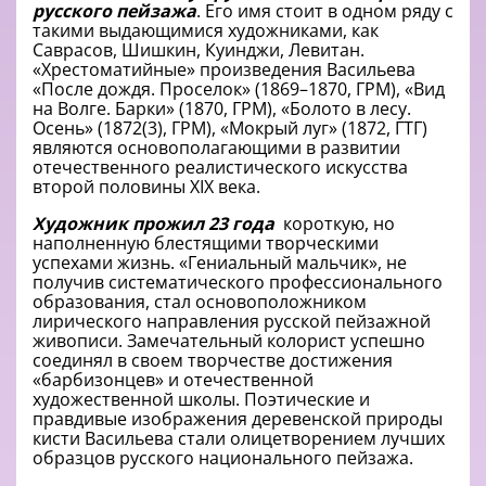
русского пейзажа
. Его имя стоит в одном ряду с
такими выдающимися художниками, как
Саврасов, Шишкин, Куинджи, Левитан.
«Хрестоматийные» произведения Васильева
«После дождя. Проселок» (1869–1870, ГРМ), «Вид
на Волге. Барки» (1870, ГРМ), «Болото в лесу.
Осень» (1872(3), ГРМ), «Мокрый луг» (1872, ГТГ)
являются основополагающими в развитии
отечественного реалистического искусства
второй половины XIX века.
Художник прожил 23 года
короткую, но
наполненную блестящими творческими
успехами жизнь. «Гениальный мальчик», не
получив систематического профессионального
образования, стал основоположником
лирического направления русской пейзажной
живописи. Замечательный колорист успешно
соединял в своем творчестве достижения
«барбизонцев» и отечественной
художественной школы. Поэтические и
правдивые изображения деревенской природы
кисти Васильева стали олицетворением лучших
образцов русского национального пейзажа.