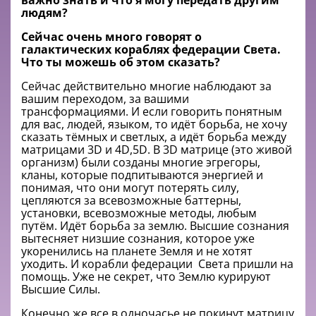
важно знать и что я могу передать другим
людям?
Сейчас очень много говорят о
галактических
кораблях федерации Света.
Что ты можешь об этом сказать?
Сейчас действительно многие наблюдают за
вашим переходом, за вашими
трансформациями. И если говорить понятным
для вас, людей, языком, то идёт борьба, не хочу
сказать тёмных и светлых, а идёт борьба между
матрицами 3D и 4D,5D. В 3D матрице (это живой
организм) были созданы многие эгрегоры,
кланы, которые подпитываются энергией и
понимая, что они могут потерять силу,
цепляются за всевозможные баттерны,
установки, всевозможные методы, любым
путём. Идёт борьба за землю. Высшие сознания
вытесняет низшие сознания, которое уже
укоренились на планете Земля и не хотят
уходить. И корабли федерации Света пришли на
помощь. Уже не секрет, что Землю курируют
Высшие Силы.
Конечно же все в одночасье не покинут матрицу