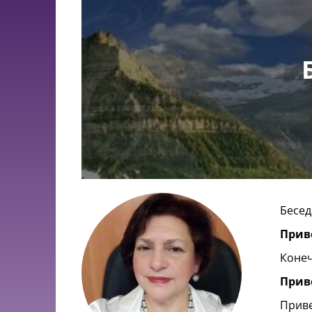
Бесед
Прив
Коне
Приве
Приве