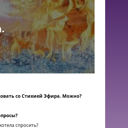
.
довать со Стихией Эфира. Можно?
вопросы?
хотела спросить?