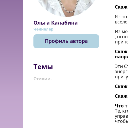
Скаж
Я - э
вселе
Ольга Калабина
Ченнелер
Из ме
, ого
Профиль автора
прино
Скажи
напр
Темы
Эти С
энерг
прису
Стихии.
Скаж
Скажи
Что т
Те, к
управ
чтобы