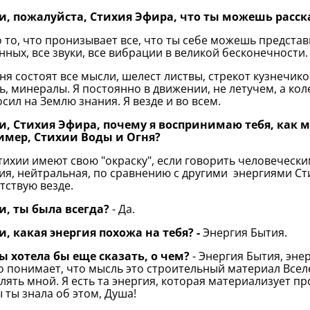
и, пожалуйста, Стихия Эфира, что ты можешь расска
то то, что пронизывает все, что ты себе можешь предста
нных, все звуки, все вибрации в великой бесконечности
ня состоят все мысли, шелест листвы, стрекот кузнечиков,
нь, минералы. Я постоянно в движении, не летучем, а кол
сил на Землю знания. Я везде и во всем.
, Стихия Эфира, почему я воспринимаю тебя, как м
имер, Стихии Воды и Огня?
тихии имеют свою "окраску", если говорить человеческ
ия, нейтральная, по сравнению с другими энергиями Ст
тствую везде.
и, ты была всегда?
- Да.
, какая энергия похожа на тебя? -
Энергия Бытия.
ы хотела бы еще сказать, о чем?
- Энергия Бытия, энер
то понимает, что мысль это строительный материал Всел
лять мной. Я есть та энергия, которая материализует про
 ты знала об этом, Душа!