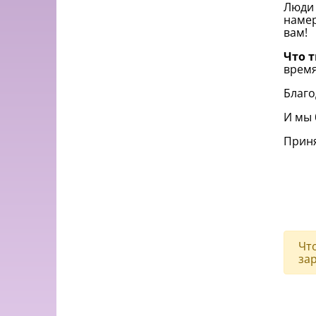
Люди 
намер
вам!
Что 
время
Благо
И мы 
Приня
Чт
за