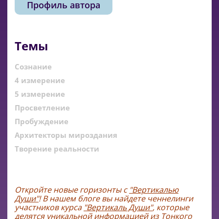
Профиль автора
Темы
Сознание
4 измерение
5 измерение
Просветление
Пробуждение
Архитекторы мироздания
Творение реальности
Откройте новые горизонты с
"Вертикалью
Души"
! В нашем блоге вы найдете ченнелинги
участников курса
"Вертикаль Души"
, которые
делятся уникальной информацией из Тонкого